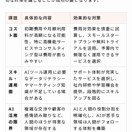
切な対策を講じることが成功の鍵となります。
課題
具体的な内容
効果的な対策
コス
初期費用や月額利用
費用対効果を慎重に試
ト面
料が高額になる可能
算し、スモールスター
性、特に高機能サー
トプランや無料トライ
ビスやコンサルティ
アルを活用。予算内で
ング型は費用が膨ら
無理なく運用できるサ
みやすい
ービスを選択
スキ
AIツール運用に必要
サポート体制が充実し
ル・
なデータリテラシー
たサービスを選択し、
運用
やマーケティング知
社内研修や学習機会を
面
識が不足している場
提供。段階的にスキル
合がある
アップを図る
AI
複雑な交渉や顧客の
AIと人間の役割分担を
活用
感情読み取りなど、
明確化し、AIが苦手な
の限
人間のほうが得意な
領域は人間がフォロー
界
領域が存在する
する体制を構築