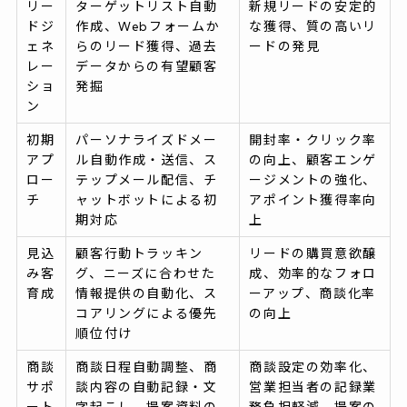
リー
ターゲットリスト自動
新規リードの安定的
ドジ
作成、Webフォームか
な獲得、質の高いリ
ェネ
らのリード獲得、過去
ードの発見
レー
データからの有望顧客
ショ
発掘
ン
初期
パーソナライズドメー
開封率・クリック率
アプ
ル自動作成・送信、ス
の向上、顧客エンゲ
ロー
テップメール配信、チ
ージメントの強化、
チ
ャットボットによる初
アポイント獲得率向
期対応
上
見込
顧客行動トラッキン
リードの購買意欲醸
み客
グ、ニーズに合わせた
成、効率的なフォロ
育成
情報提供の自動化、ス
ーアップ、商談化率
コアリングによる優先
の向上
順位付け
商談
商談日程自動調整、商
商談設定の効率化、
サポ
談内容の自動記録・文
営業担当者の記録業
ート
字起こし、提案資料の
務負担軽減、提案の