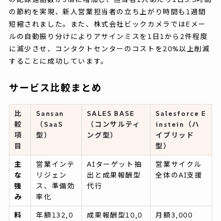
の節約を実現、新人営業担当者の立ち上がり時間も1週間
短縮されました。また、株式会社ビックカメラではEメー
ルの自動振り分けによりアサインミスを1日1から2件程度
に減少させ、コンタクトセンターのコストを20%以上削減
することに成功しています。
サービス比較まとめ
比
Sansan
SALES BASE
Salesforce E
較
（SaaS
（コンサルティ
instein（ハ
項
型）
ング型）
イブリッド
目
型）
主
営業インテ
AIターゲット抽
営業サイクル
な
リジェン
出と成果報酬型
全体のAI支援
強
ス、準備効
代行
み
率化
料
年額132,0
成果報酬型10,0
月額3,000