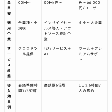
金
00円〜
00円/件〜
円〜66,000
目
円/ユーザー
安
適
全業種・全
インサイドセー
中小〜大企業
用
規模
ルス導入・アウ
企
トソース検討企
業
業
サ
クラウドツ
代行サービス＋
ツール＋プレ
ー
ール提供
AI
ミアムサポー
ビ
ト
ス
形
態
導
会議準備時
商談数5倍増
1日3.5時間/
入
間1/4短縮
人の節約
効
果
例