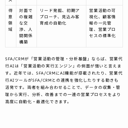
ス
得
対面で
リード発掘、初期ア
営業活動の可
意
の複雑
プローチ、見込み客
視化、顧客情
領
な交
育成の自動化
報の一元管
域
渉、人
理、営業プロ
間関係
セスの標準化
構築
SFA/CRMが「営業活動の管理・分析基盤」ならば、営業代
行AIは「営業活動の実行エンジン」の側面が強いと言えま
す。近年では、SFA/CRMにAI機能が搭載されたり、営業代
行AIツールがSFA/CRMとの連携を強化したりする動きも
活発です。両者を組み合わせることで、データの収集・管
理から実行、分析、改善までの一連の営業プロセスをより
高度に自動化・最適化できます。