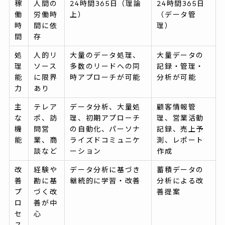
稼
人間の
24時間365日（理論
24時間365日
働
労働時
上）
（データ管
時
間に依
理）
間
存
処
人的リ
大量のデータ処理、
大量データの
理
ソース
多数のリードへの同
記録・管理・
能
に限界
時アプローチが可能
分析が可能
力
あり
主
テレア
データ分析、大量処
顧客情報管
な
ポ、訪
理、初期アプローチ
理、営業活動
機
問営
の自動化、パーソナ
記録、売上予
能
業、商
ライズドコミュニケ
測、レポート
談など
ーション
作成
改
経験や
データ分析に基づき
蓄積データの
善
勘に基
継続的に学習・改善
分析による改
プ
づく改
善提案
ロ
善が中
セ
心